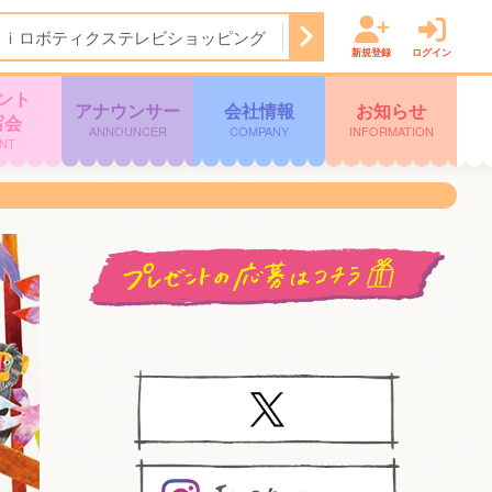
Ａｉロボティクステレビショッピング
14:50
ぽよチャンネル
新規登録
ログイン
ント
アナウンサー
会社情報
お知らせ
写会
ANNOUNCER
COMPANY
INFORMATION
NT