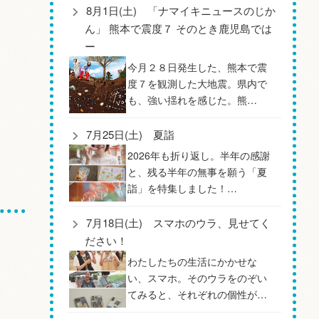
8月1日(土) 「ナマイキニュースのじか
ん」 熊本で震度７ そのとき鹿児島では
ー
今月２８日発生した、熊本で震
度７を観測した大地震。県内で
も、強い揺れを感じた。熊…
7月25日(土) 夏詣
2026年も折り返し。半年の感謝
と、残る半年の無事を願う「夏
詣」を特集しました！…
7月18日(土) スマホのウラ、見せてく
ださい！
わたしたちの生活にかかせな
い、スマホ。そのウラをのぞい
てみると、それぞれの個性が…