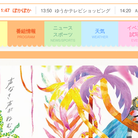
11:47
ぽかぽか
13:50
ゆうかテレビショッピング
14:20
ニュース
イベ
番組情報
天気
スポーツ
試
PROGRAM
WEATHER
NEWS/SPORTS
EVE