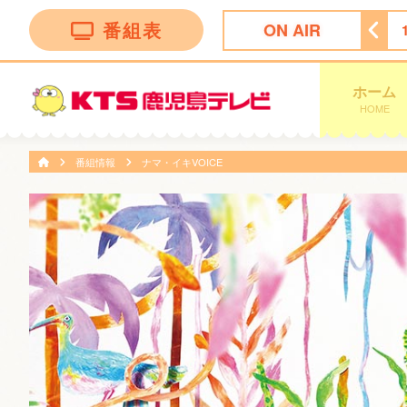
番組表
ON AIR
！かごしま
11:30
ＦＮＮ Ｌｉｖｅ Ｎｅｗｓ ｄａｙｓ
ホーム
HOME
番組情報
ナマ・イキVOICE