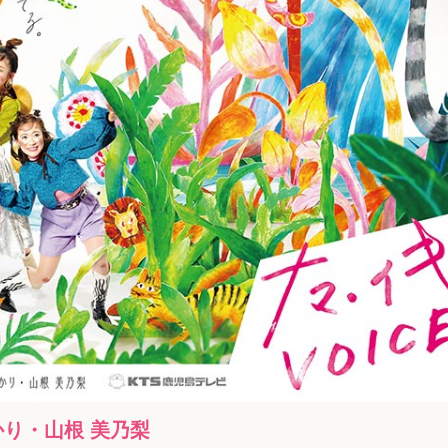
かり・山根 美乃梨