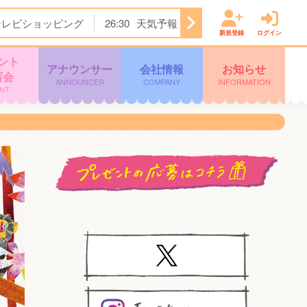
テレビショッピング
26:30
天気予報
26:31
ぽよチャンネル
新規登録
ログイン
ント
アナウンサー
会社情報
お知らせ
写会
ANNOUNCER
COMPANY
INFORMATION
NT