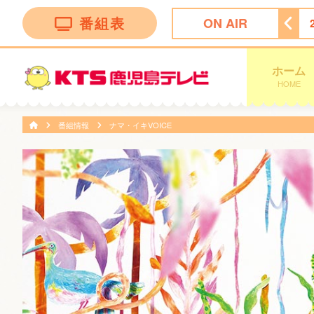
番組表
ON AIR
上手の若君第二期
24:15
ＦＮＮ Ｌｉｖｅ Ｎｅｗｓ α
ホーム
HOME
番組情報
ナマ・イキVOICE