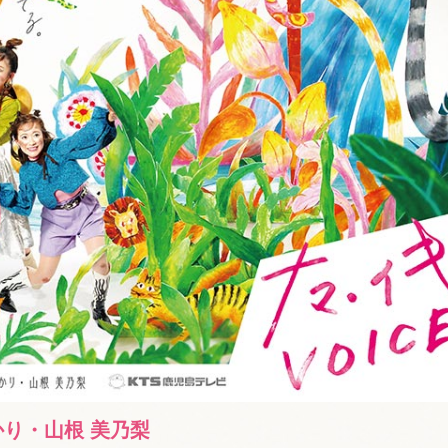
かり・山根 美乃梨