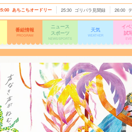
25:00
あちこちオードリー
25:30
ゴリパラ見聞録
26:00
ニュース
イベ
番組情報
天気
スポーツ
試
PROGRAM
WEATHER
NEWS/SPORTS
EVE