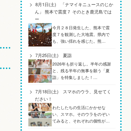
8月1日(土) 「ナマイキニュースのじか
ん」 熊本で震度７ そのとき鹿児島では
ー
今月２８日発生した、熊本で震
度７を観測した大地震。県内で
も、強い揺れを感じた。熊…
7月25日(土) 夏詣
2026年も折り返し。半年の感謝
と、残る半年の無事を願う「夏
詣」を特集しました！…
7月18日(土) スマホのウラ、見せてく
ださい！
わたしたちの生活にかかせな
い、スマホ。そのウラをのぞい
てみると、それぞれの個性が…