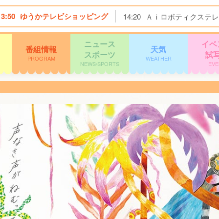
13:50
ゆうかテレビショッピング
14:20
Ａｉロボティクステレ
ニュース
イベ
番組情報
天気
スポーツ
試
PROGRAM
WEATHER
NEWS/SPORTS
EVE