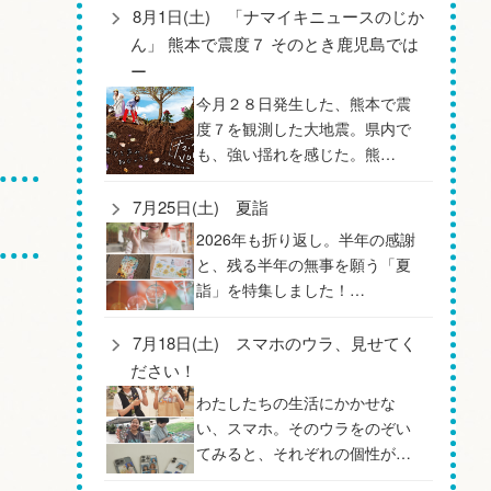
8月1日(土) 「ナマイキニュースのじか
ん」 熊本で震度７ そのとき鹿児島では
ー
今月２８日発生した、熊本で震
度７を観測した大地震。県内で
も、強い揺れを感じた。熊…
7月25日(土) 夏詣
2026年も折り返し。半年の感謝
と、残る半年の無事を願う「夏
詣」を特集しました！…
7月18日(土) スマホのウラ、見せてく
ださい！
わたしたちの生活にかかせな
い、スマホ。そのウラをのぞい
てみると、それぞれの個性が…