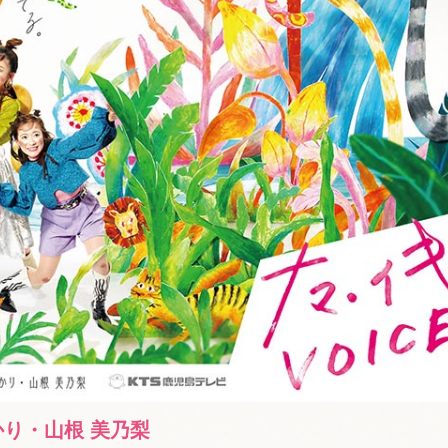
かり・山根 美乃梨