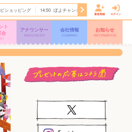
ビショッピング
14:50
ぽよチャンネル
14:55
ミキティダ
新規登録
ログイン
ント
アナウンサー
会社情報
お知らせ
写会
ANNOUNCER
COMPANY
INFORMATION
NT