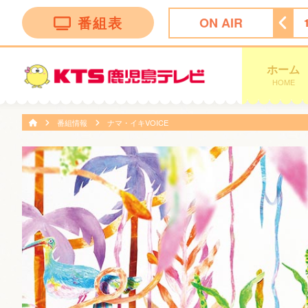
番組表
ON AIR
ＦＮＮ Ｌｉｖｅ Ｎｅｗｓ ｄａｙｓ
11:47
ぽかぽか
ホーム
HOME
番組情報
ナマ・イキVOICE