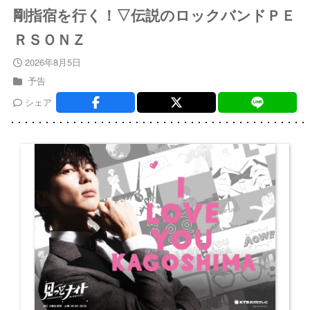
剛指宿を行く！▽伝説のロックバンドＰＥ
ＲＳＯＮＺ
2026年8月5日
予告
シェア