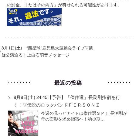
の罰金、またはその両方」が科せられる可能性があります。
8月1日(土) “四星球”鹿児島大運動会ライブ▽凱
旋公演迫る！上白石萌音メッセージ
最近の投稿
8月8日(土) 24:45【予告】「傑作選」長渕剛指宿を行
く！▽伝説のロックバンドＰＥＲＳＯＮＺ
今週の見っどナイトは傑作選ＳＰ！ 長渕剛が
母の面影を求め指宿へ！幼少期…