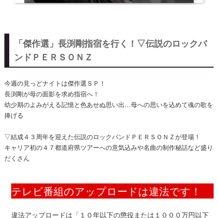
「傑作選」長渕剛指宿を行く！▽伝説のロックバ
ンドＰＥＲＳＯＮＺ
今週の見っどナイトは傑作選ＳＰ！
長渕剛が母の面影を求め指宿へ！
幼少期のよみがえる記憶と色あせぬ思い出…母への思いを込めて魂の歌を
捧げる
▽結成４３周年を迎えた伝説のロックバンドＰＥＲＳＯＮＺが登場！
キャリア初の４７都道府県ツアーへの意気込みや名曲の制作秘話など盛り
だくさん
テレビ番組のアップロードは違法です！
違法アップロードは「１０年以下の懲役または１０００万円以下