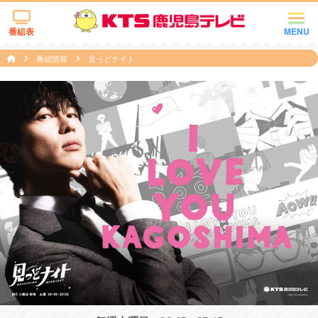
番組表
MENU
番組情報
見っどナイト