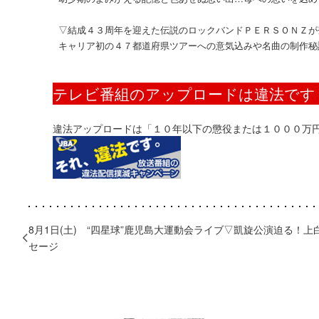
▽結成４３周年を迎えた伝説のロックバンドＰＥＲＳＯＮＺが
キャリア初の４７都道府県ツアーへの意気込みや名曲の制作秘
テレビ番組のアップロードは違法です
違法アップロードは「１０年以下の懲役または１０００万
8月1日(土) “四星球”鹿児島大運動会ライブ▽凱旋公演迫る！上
セージ