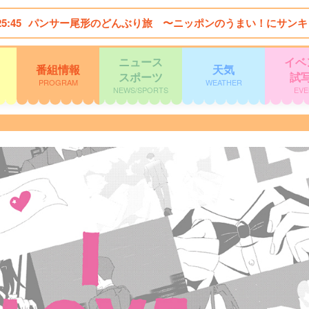
25:45
パンサー尾形のどんぶり旅 〜ニッポンのうまい！にサンキ
ニュース
イベ
番組情報
天気
スポーツ
試
PROGRAM
WEATHER
NEWS/SPORTS
EVE