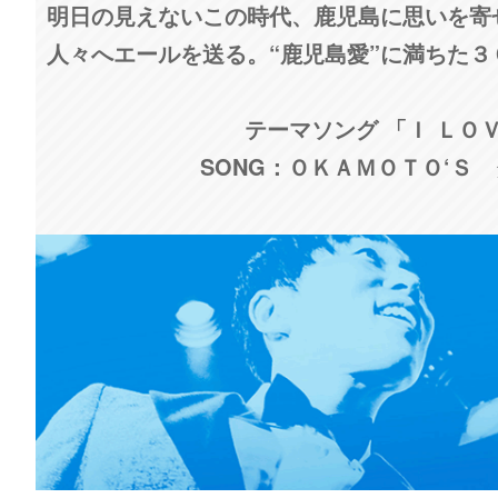
明日の見えないこの時代、鹿児島に思いを寄
人々へエールを送る。“鹿児島愛”に満ちた
テーマソング 「Ｉ ＬＯ
SONG：ＯＫＡＭＯＴＯ‘Ｓ