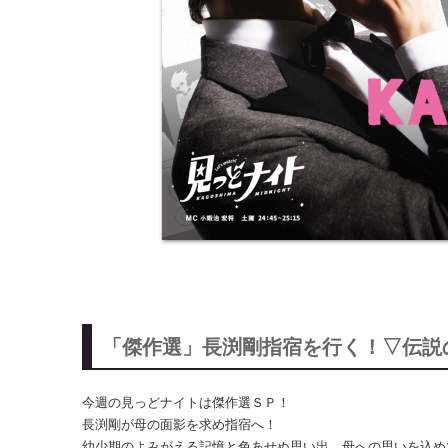
「傑作選」長渕剛指宿を行く！▽伝説
今週の見っどナイトは傑作選ＳＰ！
長渕剛が母の面影を求め指宿へ！
幼少期のよみがえる記憶と色あせぬ思い出…母への思いを込め