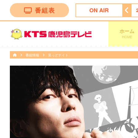
番組表
ON AIR
4:45
Ｋａｇｏｓｈｉｍａ 見っどナイト
25:15
ふわり愛
ホーム
HOME
番組情報
見っどナイト