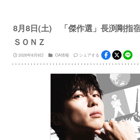
8月8日(土) 「傑作選」長渕剛
ＳＯＮＺ
2026年8月8日
OA情報
シェア
する