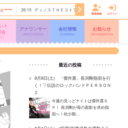
ュー〜
26:15
ディノスＴＨＥストア
26:45
ビタブリッド
新規登録
ログイン
ント
アナウンサー
会社情報
お知らせ
写会
ANNOUNCER
COMPANY
INFORMATION
NT
最近の投稿
8月8日(土) 「傑作選」長渕剛指宿を行
く！▽伝説のロックバンドＰＥＲＳＯＮ
Ｚ
今週の見っどナイトは傑作選Ｓ
Ｐ！ 長渕剛が母の面影を求め指
宿へ！幼少期…