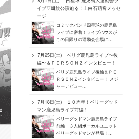
8月1日(土) “四星球”鹿児島大運動会ラ
イブ▽凱旋公演迫る！上白石萌音メッセ
ージ
コミックバンド四星球の鹿児島
ライブに密着！ライブハウスが
この日限りの運動会会場に…
7月25日(土) ベリグ鹿児島ライブ〜後
編〜＆ＰＥＲＳＯＮＺインタビュー！
ベリグ鹿児島ライブ後編＆ＰＥ
ＲＳＯＮＺインタビュー！ メジ
ャーデビュー…
7月18日(土) １０周年！ベリーグッド
マン鹿児島ライブ前編！
ベリーグッドマン鹿児島ライブ
前編！３人組ボーカルユニット
ベリーグッドマンが登場！…