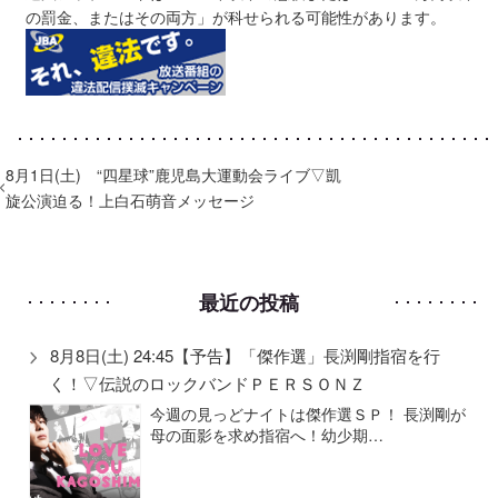
の罰金、またはその両方」が科せられる可能性があります。
8月1日(土) “四星球”鹿児島大運動会ライブ▽凱
旋公演迫る！上白石萌音メッセージ
最近の投稿
8月8日(土) 24:45【予告】「傑作選」長渕剛指宿を行
く！▽伝説のロックバンドＰＥＲＳＯＮＺ
今週の見っどナイトは傑作選ＳＰ！ 長渕剛が
母の面影を求め指宿へ！幼少期…