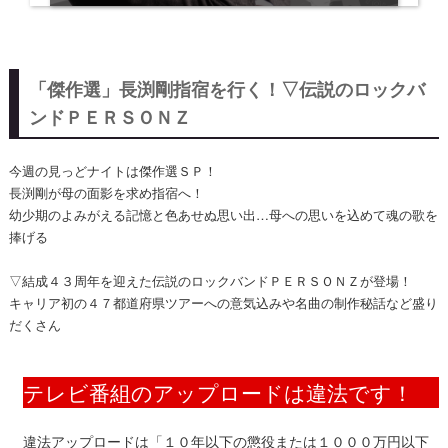
「傑作選」長渕剛指宿を行く！▽伝説のロックバ
ンドＰＥＲＳＯＮＺ
今週の見っどナイトは傑作選ＳＰ！
長渕剛が母の面影を求め指宿へ！
幼少期のよみがえる記憶と色あせぬ思い出…母への思いを込めて魂の歌を
捧げる
▽結成４３周年を迎えた伝説のロックバンドＰＥＲＳＯＮＺが登場！
キャリア初の４７都道府県ツアーへの意気込みや名曲の制作秘話など盛り
だくさん
テレビ番組のアップロードは違法です！
違法アップロードは「１０年以下の懲役または１０００万円以下