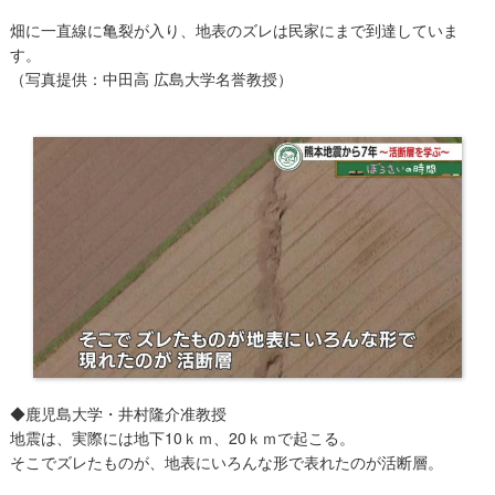
畑に一直線に亀裂が入り、地表のズレは民家にまで到達していま
す。
（写真​提供：中田高 広島大学名誉教授）
◆鹿児島大学・井村隆介准教授
地震は、実際には地下10ｋｍ、20ｋｍで起こる。
そこでズレたものが、地表にいろんな形で表れたのが活断層。