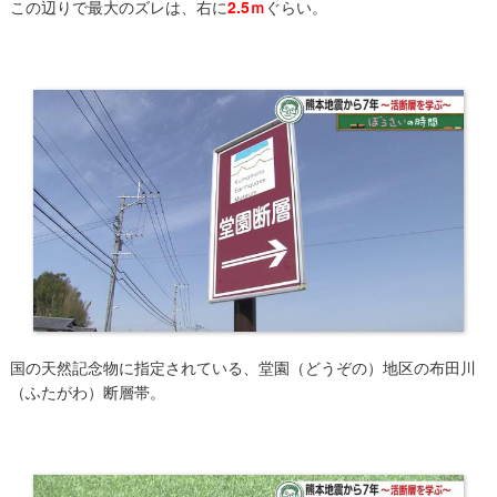
この辺りで最大のズレは、右に
2.5ｍ
ぐらい。
国の天然記念物に指定されている、堂園（どうぞの）地区の布田川
（ふたがわ）断層帯。