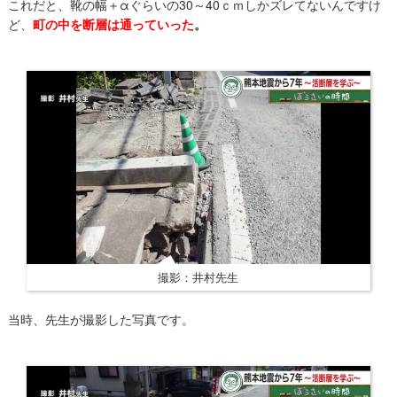
これだと、靴の幅＋αぐらいの30～40ｃｍしかズレてないんですけ
ど、
町の中を断層は通っていった
。
撮影：井村先生
​当時、先生が撮影した写真です。