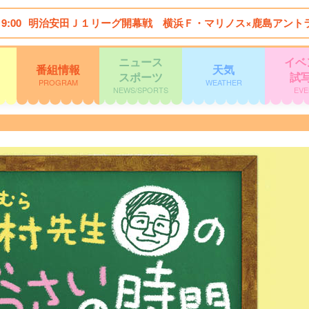
19:00
明治安田Ｊ１リーグ開幕戦 横浜Ｆ・マリノス×鹿島アント
ニュース
イベ
番組情報
天気
スポーツ
試
PROGRAM
WEATHER
NEWS/SPORTS
EVE