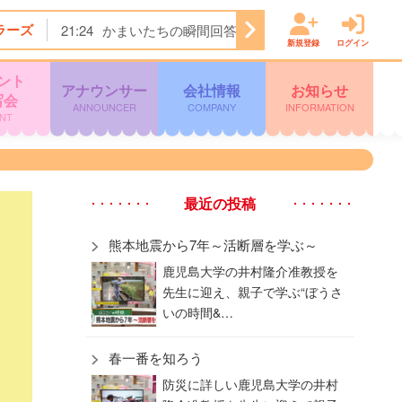
ラーズ
21:24
かまいたちの瞬間回答！★今夜は…焼肉きんぐ＆
新規登録
ログイン
ント
アナウンサー
会社情報
お知らせ
写会
ANNOUNCER
COMPANY
INFORMATION
NT
最近の投稿
熊本地震から7年～活断層を学ぶ～
鹿児島大学の井村隆介准教授を
先生に迎え、親子で学ぶ“ぼうさ
いの時間&…
春一番を知ろう
防災に詳しい鹿児島大学の井村