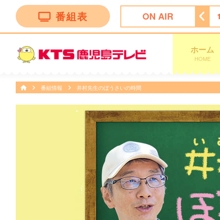
番組表
ON AIR
 Ｎｅｗｓ イット！第１部
18:09
ＫＴＳライブニュース
ホーム
HOME
番組情報
井村先生のぼうさいの時間