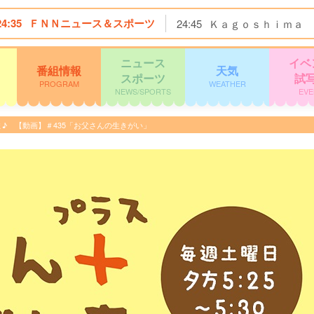
24:35
ＦＮＮニュース＆スポーツ
24:45
Ｋａｇｏｓｈｉｍａ 
ニュース
イベ
番組情報
天気
スポーツ
試
PROGRAM
WEATHER
NEWS/SPORTS
EVE
ごしま♪ 【動画】＃435「お父さんの生きがい」