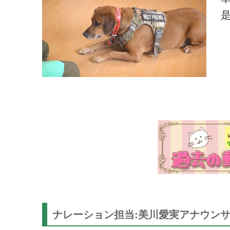
是
ナレーション担当:美川愛実アナウン