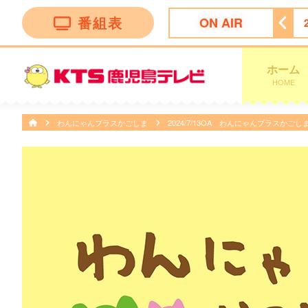
番組表
ON AIR
土ドラ＞ミッドナイト屋台 Ｓｅａｓｏｎ２〜ル・モンドゥ〜
ホーム
HOME
わんにゃんプラスかごしま
2024/7/13OA わんにゃんプラスか