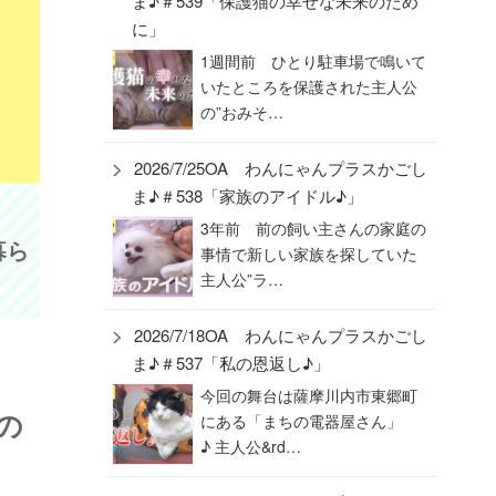
ま♪＃539「保護猫の幸せな未来のため
に」
1週間前 ひとり駐車場で鳴いて
いたところを保護された主人公
の”おみそ…
2026/7/25OA わんにゃんプラスかごし
ま♪＃538「家族のアイドル♪」
3年前 前の飼い主さんの家庭の
暮ら
事情で新しい家族を探していた
主人公”ラ…
2026/7/18OA わんにゃんプラスかごし
ま♪＃537「私の恩返し♪」
今回の舞台は薩摩川内市東郷町
の
にある「まちの電器屋さん」
♪ 主人公&rd…