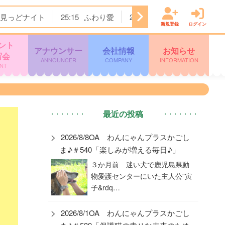
見っどナイト
25:15
ふわり愛
25:45
パンサー尾形のどん
新規登録
ログイン
ント
アナウンサー
会社情報
お知らせ
写会
ANNOUNCER
COMPANY
INFORMATION
NT
最近の投稿
2026/8/8OA わんにゃんプラスかごし
ま♪＃540「楽しみが増える毎日♪」
３か月前 迷い犬で鹿児島県動
物愛護センターにいた主人公”寅
子&rdq…
2026/8/1OA わんにゃんプラスかごし