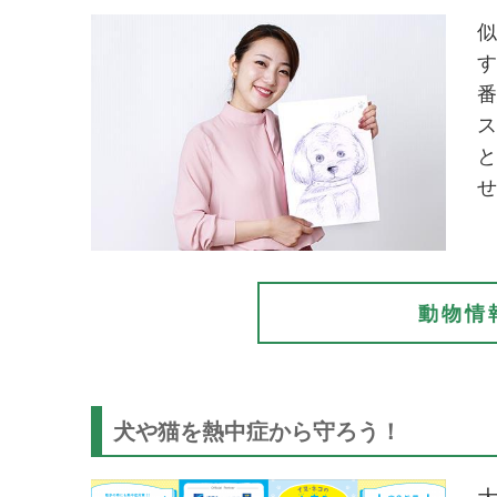
似
す
番
ス
と
せ
動物情
犬や猫を熱中症から守ろう！