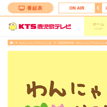
番組表
ON AIR
ｏｎ２〜ル・モンドゥ〜
24:35
ＦＮＮニュース＆スポーツ
ホーム
HOME
わんにゃんプラスかごしま
2022/8/27OA わんにゃんプラスか