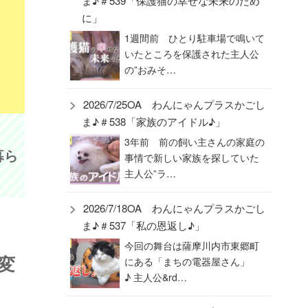
ま♪＃539「保護猫の幸せな未来のため
に」
1週間前 ひとり駐車場で鳴いて
いたところを保護された主人公
の”おみそ…
2026/7/25OA わんにゃんプラスかごし
ま♪＃538「家族のアイドル♪」
3年前 前の飼い主さんの家庭の
暮ら
事情で新しい家族を探していた
主人公”ラ…
2026/7/18OA わんにゃんプラスかごし
ま♪＃537「私の恩返し♪」
今回の舞台は薩摩川内市東郷町
大変
にある「まちの電器屋さん」
♪ 主人公&rd…