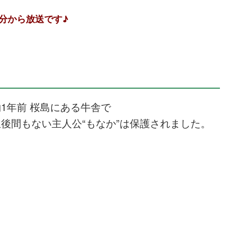
0分から放送です♪
約1年前 桜島にある牛舎で
生後間もない主人公“もなか”は保護されました。