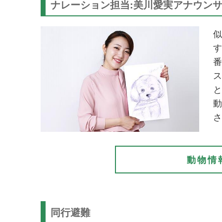
ナレーション担当:美川愛実アナウン
似
す
番
ス
と
動
さ
動物情
同行避難