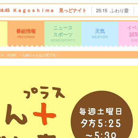
24:45
Ｋａｇｏｓｈｉｍａ 見っどナイト
25:15
ふわり愛
ニュース
イベ
番組情報
天気
スポーツ
試
PROGRAM
WEATHER
NEWS/SPORTS
EVE
ごしま♪ ＃339 「お姉ちゃんは大変です！」