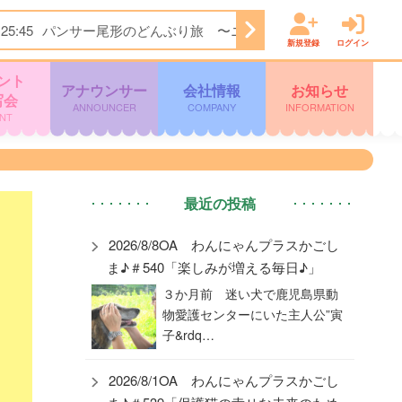
25:45
パンサー尾形のどんぶり旅 〜ニッポンのうまい！にサン
新規登録
ログイン
ント
アナウンサー
会社情報
お知らせ
写会
ANNOUNCER
COMPANY
INFORMATION
NT
最近の投稿
2026/8/8OA わんにゃんプラスかごし
ま♪＃540「楽しみが増える毎日♪」
３か月前 迷い犬で鹿児島県動
物愛護センターにいた主人公”寅
子&rdq…
2026/8/1OA わんにゃんプラスかごし