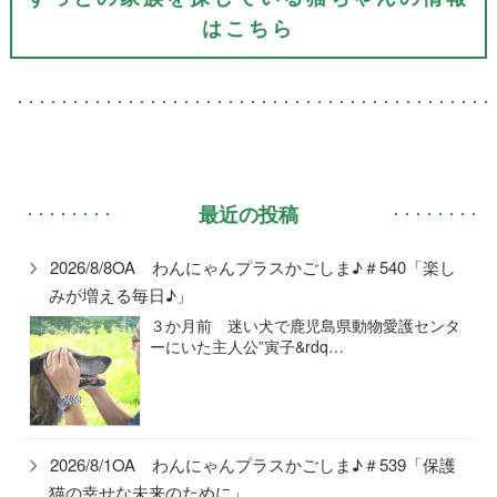
はこちら
最近の投稿
2026/8/8OA わんにゃんプラスかごしま♪＃540「楽し
みが増える毎日♪」
３か月前 迷い犬で鹿児島県動物愛護センタ
ーにいた主人公”寅子&rdq…
2026/8/1OA わんにゃんプラスかごしま♪＃539「保護
猫の幸せな未来のために」