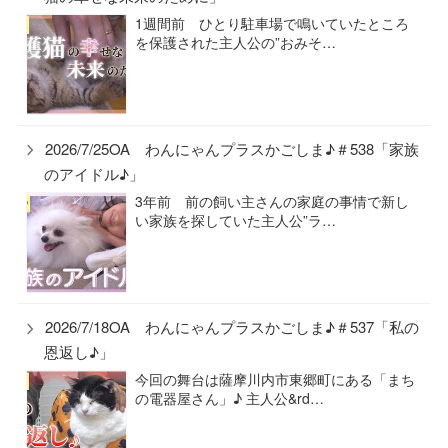
1週間前 ひとり駐車場で鳴いていたところ
を保護された主人公の”おみそ…
2026/7/25OA わんにゃんプラスかごしま♪＃538「家族
のアイドル♪」
3年前 前の飼い主さんの家庭の事情で新し
い家族を探していた主人公”ラ…
2026/7/18OA わんにゃんプラスかごしま♪＃537「私の
恩返し♪」
今回の舞台は薩摩川内市東郷町にある「まち
の電器屋さん」♪ 主人公&rd…