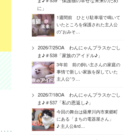
ま♪＃539「保護猫の幸せな未来のため
に」
1週間前 ひとり駐車場で鳴いて
いたところを保護された主人公
の”おみそ…
2026/7/25OA わんにゃんプラスかごし
ま♪＃538「家族のアイドル♪」
3年前 前の飼い主さんの家庭の
事情で新しい家族を探していた
主人公”ラ…
2026/7/18OA わんにゃんプラスかごし
ま♪＃537「私の恩返し♪」
今回の舞台は薩摩川内市東郷町
にある「まちの電器屋さん」
♪ 主人公&rd…