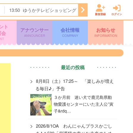
13:50
ゆうかテレビショッピング
14:20
Ａｉロボティク
新規登録
ログイン
ント
アナウンサー
会社情報
お知らせ
写会
ANNOUNCER
COMPANY
INFORMATION
NT
最近の投稿
8月8日（土）17:25～ 「楽しみが増え
る毎日♪」予告
３か月前 迷い犬で鹿児島県動
物愛護センターにいた主人公”寅
子&rdq…
2026/8/1OA わんにゃんプラスかごし