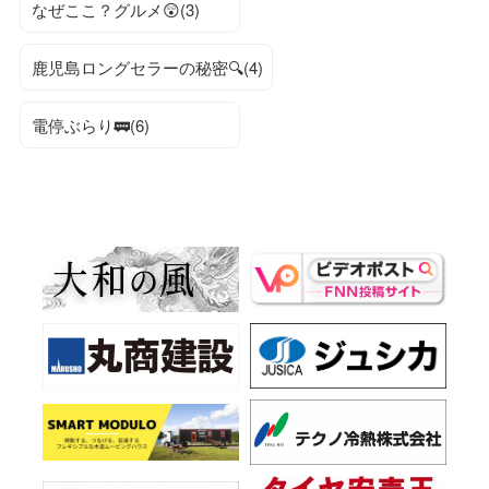
なぜここ？グルメ😲(3)
鹿児島ロングセラーの秘密🔍(4)
電停ぶらり🚃(6)