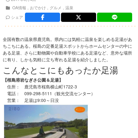
OA情報
おでかけ
グルメ
温泉
シェア
全国有数の温泉県鹿児島。県内には気軽に温泉を楽しめる足湯があ
ちこちにある。桜島の定番足湯スポットからホームセンターの中に
ある足湯、さらに動物園や自動車学校にある足湯など、意外な場所
に有り、しかも気軽に立ち寄れる足湯を紹介しました。
こんなとこにもあったか足湯
【桜島溶岩なぎさ公園＆足湯】
住所： 鹿児島市桜島横山町1722-3
電話： 099-298-5111（観光交流センター）
営業： 足湯は9:00～日没