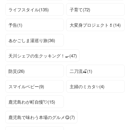
ライフスタイル(135)
子育て(72)
予告(1)
大変身プロジェクト💄(14)
♨かごしま湯巡り旅(36)
天川シェフの生クッキング！🍳(47)
防災(26)
二刀流🍒(1)
スマイルベビー(9)
主婦のミカタ✨(4)
鹿児島わが町自慢💘(15)
鹿児島で味わう本場のグルメ😋(7)