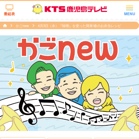
番組表
MENU
かごnew
4月3日（水）『味噌』を使った簡単!春のお弁当レシピ