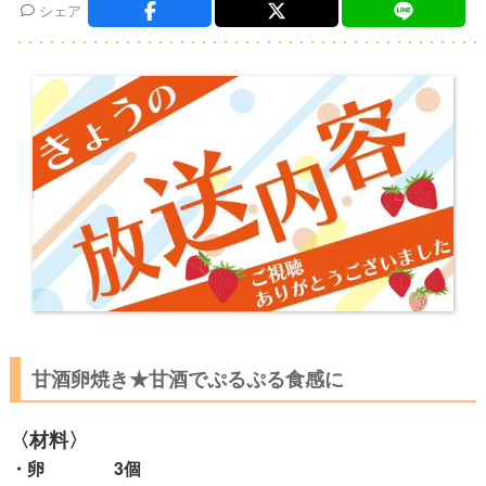
シェア
甘酒卵焼き★甘酒でぷるぷる食感に
〈材料〉
・卵 3個