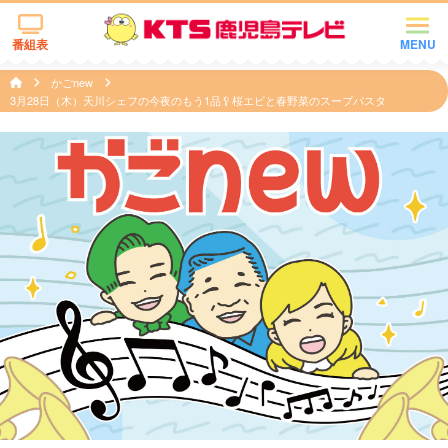
番組表
MENU
かごnew
3月28日（木）天川シェフの今夜のもう1品🥄桜エビと春野菜のスープパスタ