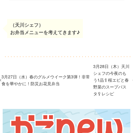
（天川シェフ）
お弁当メニューを考えてきます♪
3月28日（木）天川
シェフの今夜のも
3月27日（水）春のグルメウイーク第3弾！非常
う1品🥄桜エビと春
食を華やかに！防災お花見弁当
野菜のスープパス
タ🥄レシピ