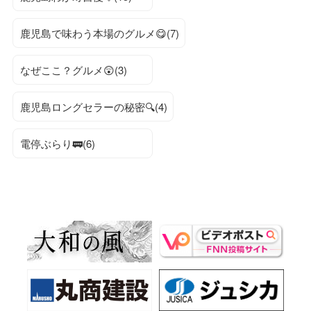
鹿児島で味わう本場のグルメ😋(7)
なぜここ？グルメ😲(3)
鹿児島ロングセラーの秘密🔍(4)
電停ぶらり🚃(6)