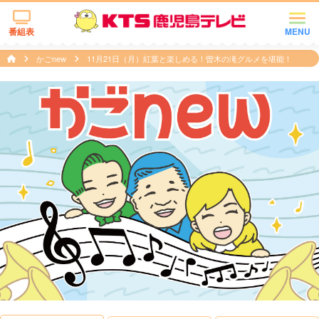
番組表
MENU
かごnew
11月21日（月）紅葉と楽しめる！曽木の滝グルメを堪能！