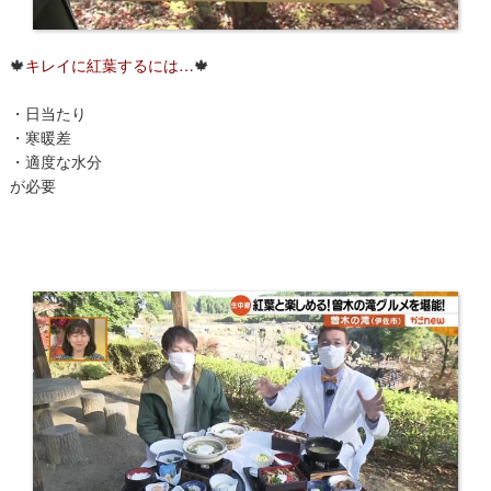
🍁
キレイに紅葉するには…
🍁
・日当たり
・寒暖差
・適度な水分
が必要