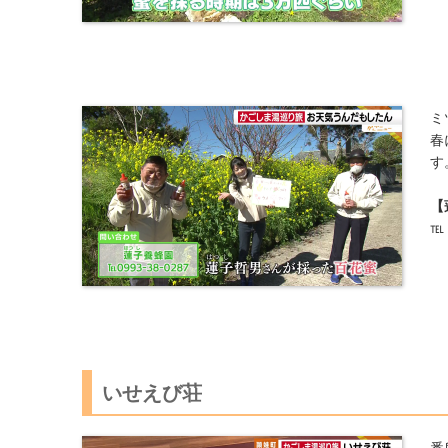
ミ
春
す
【
℡：
いせえび荘
番