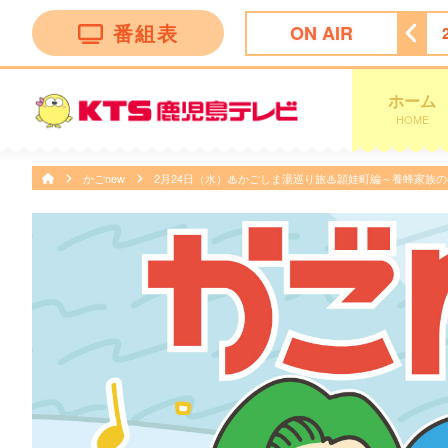
番組表
ON AIR
瞬間回答！〜６０秒でお悩み解決〜
23:07
ＫＴＳニュース
ホーム
HOME
かごnew
2月24日（水）♨かごしま湯巡り旅♨頴娃町編～養蜂家