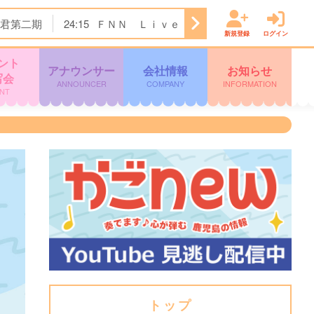
君第二期
24:15
ＦＮＮ Ｌｉｖｅ Ｎｅｗｓ α
25:00
新規登録
ログイン
ント
アナウンサー
会社情報
お知らせ
写会
ANNOUNCER
COMPANY
INFORMATION
NT
トップ