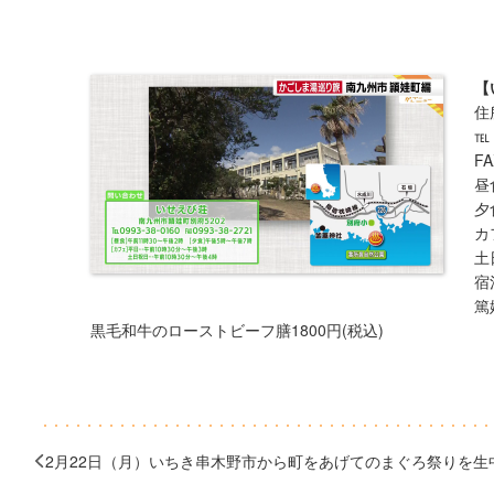
【
住
℡：
FA
昼
夕
カ
土
宿
篤
黒毛和牛のローストビーフ膳1800円(税込)
2月22日（月）いちき串木野市から町をあげてのまぐろ祭りを生