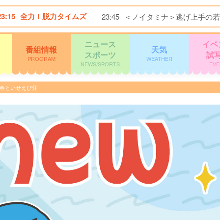
23:15
全力！脱力タイムズ
23:45
＜ノイタミナ＞逃げ上手の若
ニュース
イベ
番組情報
天気
スポーツ
試
PROGRAM
WEATHER
NEWS/SPORTS
EVE
族の春といせえび荘