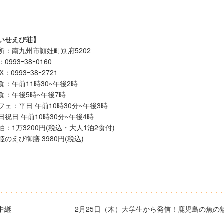
いせえび荘】
所：南九州市頴娃町別府5202
0993ｰ38ｰ0160
X：0993ｰ38ｰ2721
食：午前11時30~午後2時
食：午後5時~午後7時
フェ：平日 午前10時30分~午後3時
日祝日 午前10時30分~午後4時
泊：1万3200円(税込・大人1泊2食付)
姫のえび御膳 3980円(税込)
中継
2月25日（木）大学生から発信！鹿児島の魚の