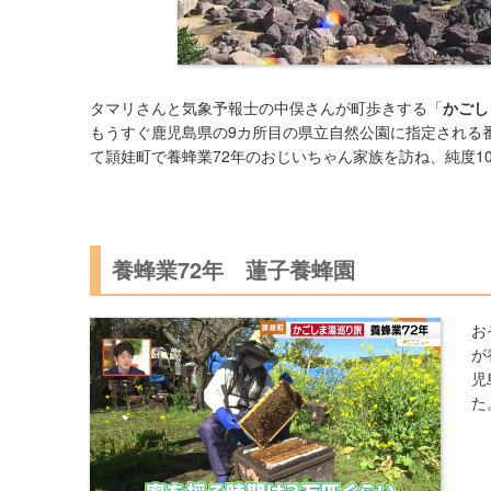
タマリさんと気象予報士の中俣さんが町歩きする「
かごし
もうすぐ鹿児島県の9カ所目の県立自然公園に指定される
て頴娃町で養蜂業72年のおじいちゃん家族を訪ね、純度1
養蜂業72年 蓮子養蜂園
お
が
児
た