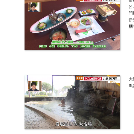
呂
門
伊
膳
大
風