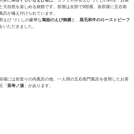
と大自然を楽しめる旅館です。部屋は全部で9部屋、各部屋に五右衛
風呂が備え付けられています。
勢えび づくしの豪華な
篤姫のえび御膳
と、
黒毛和牛のローストビーフ
をいただきました。
浴場には岩造りの内風呂の他、一人用の五右衛門風呂を使用したお茶
呂「
茶寿ノ湯
」があります。