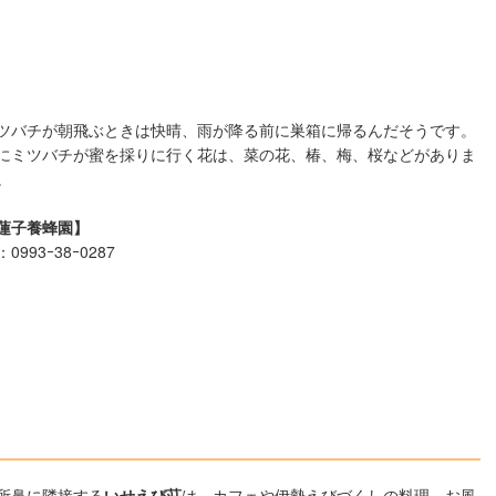
ツバチが朝飛ぶときは快晴、雨が降る前に巣箱に帰るんだそうです。
にミツバチが蜜を採りに行く花は、菜の花、椿、梅、桜などがありま
。
蓮子養蜂園】
0993ｰ38ｰ0287
所鼻に隣接する
いせえび荘
は、カフェや伊勢えびづくしの料理、お風