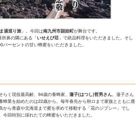
ま湯巡り旅
」。今回は
南九州市頴娃町
が舞台です。
番所鼻の隣にある「
いせえび荘
」で絶品料理をいただきました。そし
00パーセントの甘い蜂蜜をいただきました。
そらく現役最高齢、94歳の養蜂家、
蓮子(はつし)哲男さん
。蓮子さん
養蜂業を始めたのは22歳から。毎年春先から秋ロまで家族とともに鹿
島から青森や北海道まで蜜を求めて移動する「花のジプシー」でし
。今回特別に採れたての蜂蜜をいただきました。