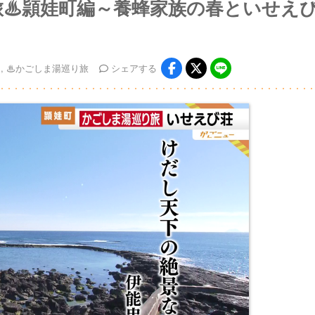
旅♨頴娃町編～養蜂家族の春といせえ
♨かごしま湯巡り旅
シェア
する