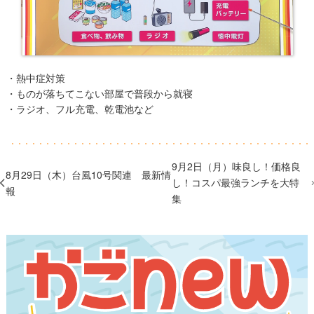
・熱中症対策
・ものが落ちてこない部屋で普段から就寝
・ラジオ、フル充電、乾電池など
9月2日（月）味良し！価格良
8月29日（木）台風10号関連 最新情
し！コスパ最強ランチを大特
報
集