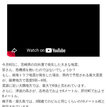
今月8日に、宮崎県の日向灘で発生した大きな地震。
皆さん、危機感を抱いたのではないでしょうか？
もし、南海トラフ地震が発生した場合、県内で予想される最大震度
が、薩摩地方で震度5弱～6弱。
震源に近い大隅地方では、最大で6強と言われています。
さらに、津波の高さが、志布志でおよそ6メートル、肝付町でおよそ
8メートル。
種子島・屋久島では、3階建てのビルと同じくらいの10メートル程と
想定されています。