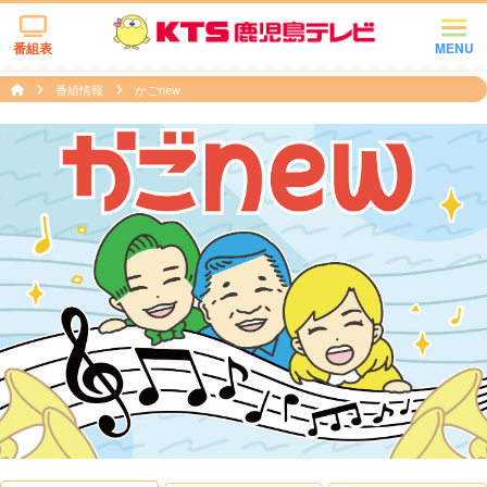
番組表
MENU
番組情報
かごnew