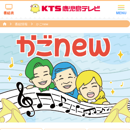
番組表
MENU
番組情報
かごnew