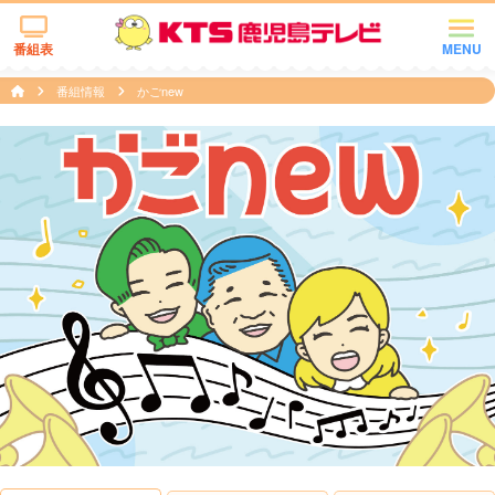
番組表
MENU
番組情報
かごnew