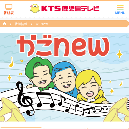
番組表
MENU
番組情報
かごnew