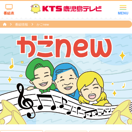
番組表
MENU
番組情報
かごnew