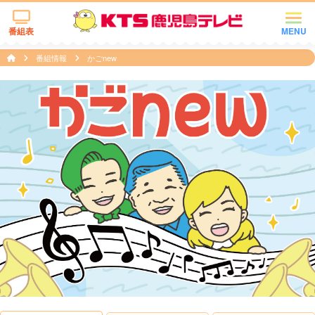
番組表
MENU
番組情報
かごnew