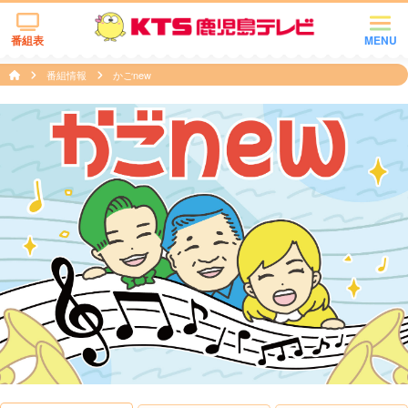
番組表
MENU
番組情報
かごnew