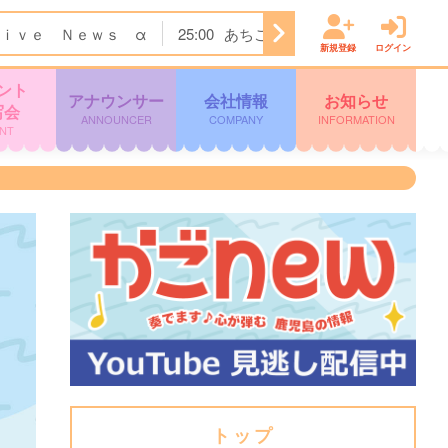
ｉｖｅ Ｎｅｗｓ α
25:00
あちこちオードリー
25:30
新規登録
ログイン
ント
アナウンサー
会社情報
お知らせ
写会
ANNOUNCER
COMPANY
INFORMATION
NT
トップ