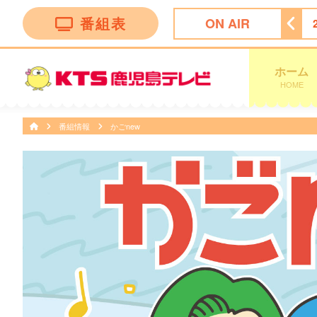
番組表
ON AIR
決〜
23:07
ＫＴＳニュース
23:15
全力！脱力タイムズ
ホーム
HOME
番組情報
かごnew