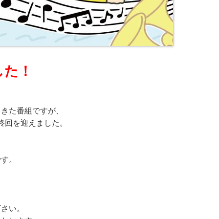
した！
てきた番組ですが、
最終回を迎えました。
も
です。
下さい。