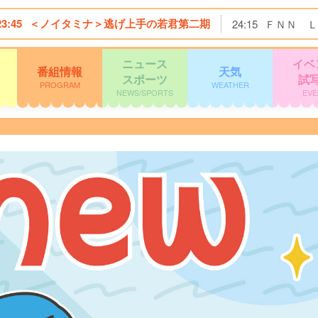
23:45
＜ノイタミナ＞逃げ上手の若君第二期
24:15
ＦＮＮ Ｌ
ニュース
イベ
番組情報
天気
スポーツ
試
PROGRAM
WEATHER
NEWS/SPORTS
EVE