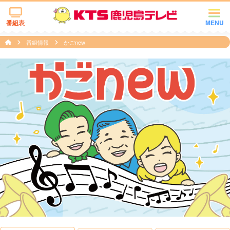
番組表
MENU
番組情報
かごnew