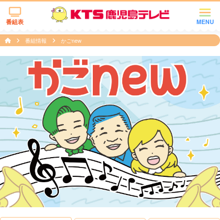
番組表
MENU
番組情報
かごnew