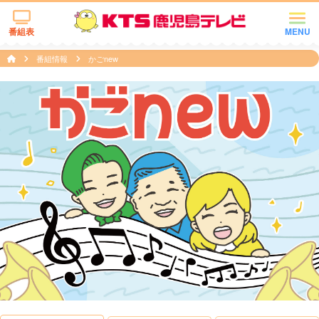
番組表
MENU
番組情報
かごnew