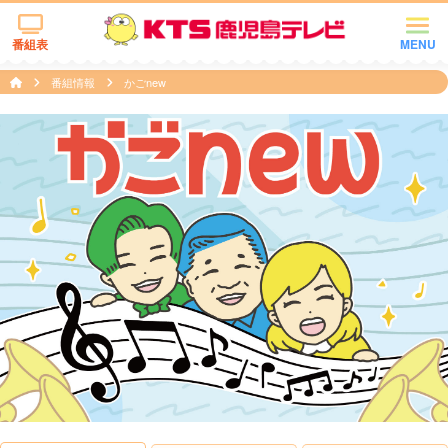
番組表
MENU
番組情報
かごnew