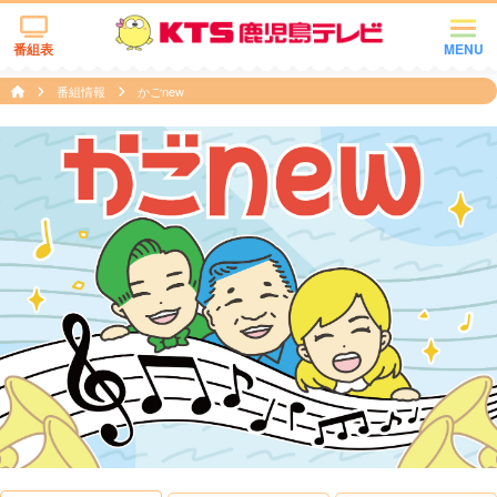
番組表
MENU
番組情報
かごnew