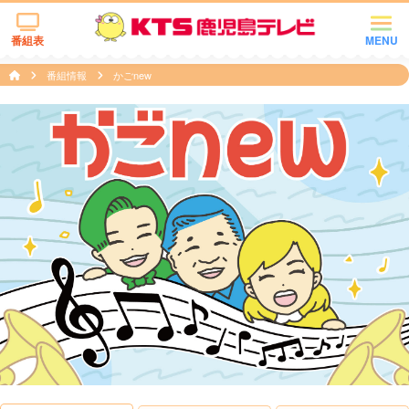
番組表
MENU
番組情報
かごnew