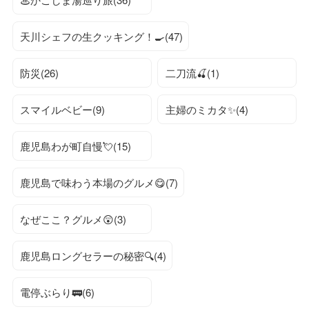
天川シェフの生クッキング！🍳(47)
防災(26)
二刀流🍒(1)
スマイルベビー(9)
主婦のミカタ✨(4)
鹿児島わが町自慢💘(15)
鹿児島で味わう本場のグルメ😋(7)
なぜここ？グルメ😲(3)
鹿児島ロングセラーの秘密🔍(4)
電停ぶらり🚃(6)