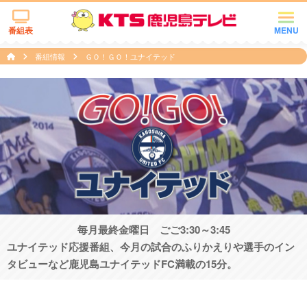
番組表
MENU
番組情報
ＧＯ！ＧＯ！ユナイテッド
毎月最終金曜日 ごご3:30～3:45
ユナイテッド応援番組、今月の試合のふりかえりや選手のイン
タビューなど鹿児島ユナイテッドFC満載の15分。