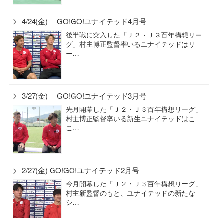
4/24(金) GO!GO!ユナイテッド4月号
後半戦に突入した「Ｊ２・Ｊ３百年構想リー
グ」村主博正監督率いるユナイテッドはリ
ー…
3/27(金) GO!GO!ユナイテッド3月号
先月開幕した「Ｊ２・Ｊ３百年構想リーグ」
村主博正監督率いる新生ユナイテッドはこ
こ…
2/27(金) GO!GO!ユナイテッド2月号
今月開幕した「Ｊ２・Ｊ３百年構想リーグ」
村主新監督のもと、ユナイテッドの新たな
シ…