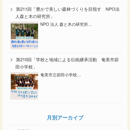
第211回「豊かで美しい森林づくりを目指す NPO法
人森と木の研究所」
NPO 法人 森と木の研究所…
第210回「学校と地域による伝統継承活動 奄美市節
田小学校」
奄美市立節田小学校…
月別アーカイブ