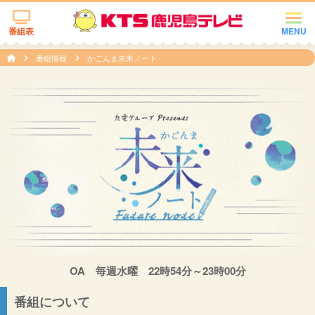
番組表
MENU
番組情報
かごんま未来ノート
OA 毎週水曜 22時54分～23時00分
番組について