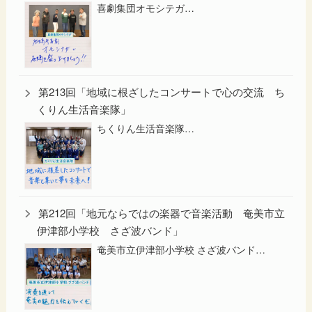
喜劇集団オモシテガ…
第213回「地域に根ざしたコンサートで心の交流 ち
くりん生活音楽隊」
ちくりん生活音楽隊…
第212回「地元ならではの楽器で音楽活動 奄美市立
伊津部小学校 さざ波バンド」
奄美市立伊津部小学校 さざ波バンド…