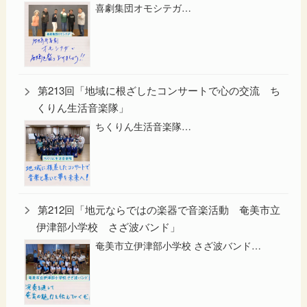
喜劇集団オモシテガ…
第213回「地域に根ざしたコンサートで心の交流 ち
くりん生活音楽隊」
ちくりん生活音楽隊…
第212回「地元ならではの楽器で音楽活動 奄美市立
伊津部小学校 さざ波バンド」
奄美市立伊津部小学校 さざ波バンド…