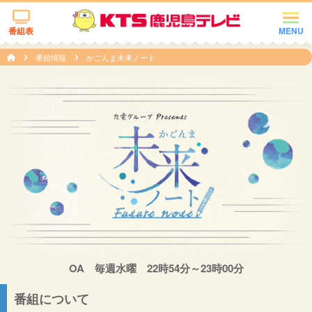
番組表
MENU
番組情報
かごんま未来ノート
OA 毎週水曜 22時54分～23時00分
番組について