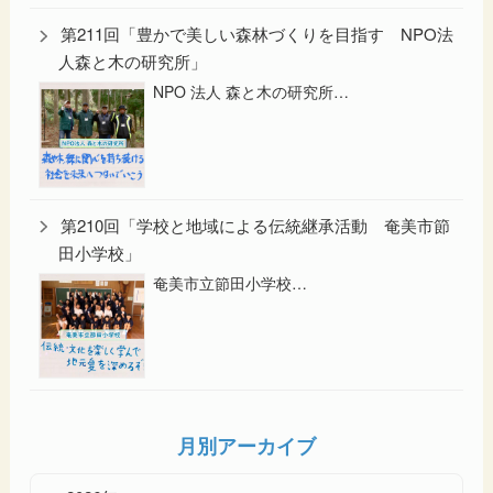
第211回「豊かで美しい森林づくりを目指す NPO法
人森と木の研究所」
NPO 法人 森と木の研究所…
第210回「学校と地域による伝統継承活動 奄美市節
田小学校」
奄美市立節田小学校…
月別アーカイブ