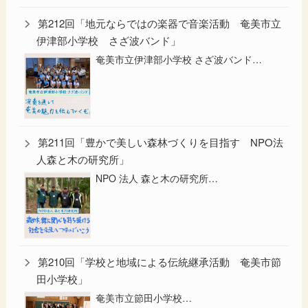
第212回「地元ならではの楽器で音楽活動 奄美市立
伊津部小学校 さざ波バンド」
奄美市立伊津部小学校 さざ波バンド…
第211回「豊かで美しい森林づくりを目指す NPO法
人森と木の研究所」
NPO 法人 森と木の研究所…
第210回「学校と地域による伝統継承活動 奄美市節
田小学校」
奄美市立節田小学校…