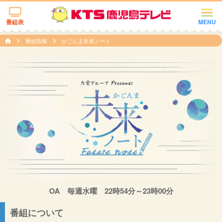
番組表
MENU
番組情報
かごんま未来ノート
OA 毎週水曜 22時54分～23時00分
番組について