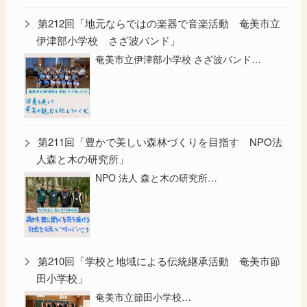
第212回「地元ならではの楽器で音楽活動 奄美市立
伊津部小学校 さざ波バンド」
奄美市立伊津部小学校 さざ波バンド…
第211回「豊かで美しい森林づくりを目指す NPO法
人森と木の研究所」
NPO 法人 森と木の研究所…
第210回「学校と地域による伝統継承活動 奄美市節
田小学校」
奄美市立節田小学校…