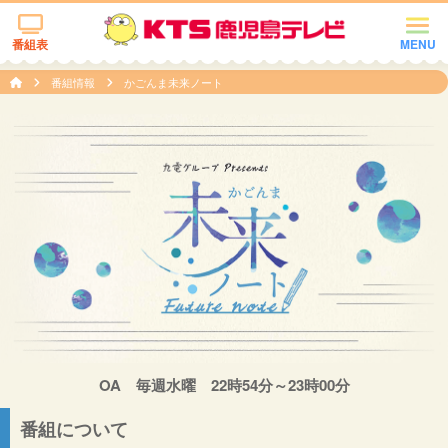
番組表
MENU
番組情報
かごんま未来ノート
OA 毎週水曜 22時54分～23時00分
番組について