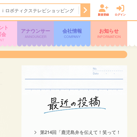
Ａｉロボティクステレビショッピング
14:50
ぽよチャンネル
新規登録
ログイン
ント
アナウンサー
会社情報
お知らせ
写会
ANNOUNCER
COMPANY
INFORMATION
NT
第214回「鹿児島弁を伝えて！笑って！