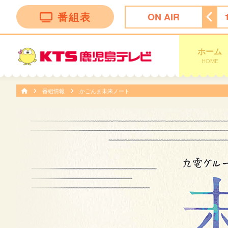
番組表
ON AIR
！かごしま
11:30
ＦＮＮ Ｌｉｖｅ Ｎｅｗｓ ｄａｙｓ
ホーム
HOME
番組情報
かごんま未来ノート