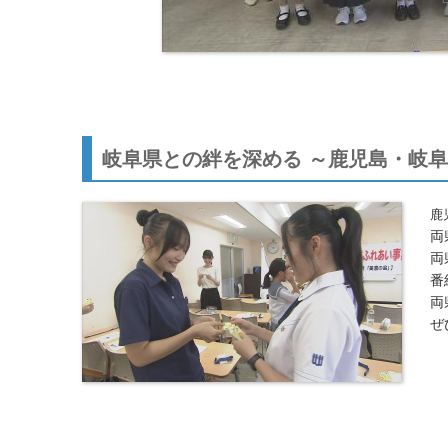
岐阜県との絆を深める ～鹿児島・岐
鹿
両
両
番
両
ぜ