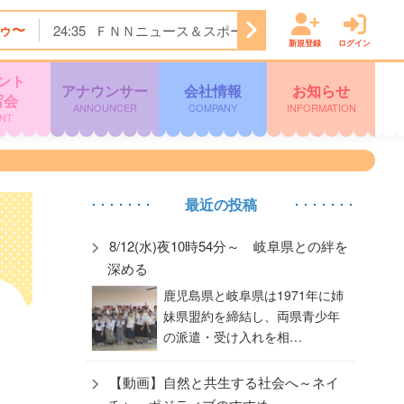
ゥ〜
24:35
ＦＮＮニュース＆スポーツ
24:45
Ｋａｇｏｓ
新規登録
ログイン
ント
アナウンサー
会社情報
お知らせ
写会
ANNOUNCER
COMPANY
INFORMATION
NT
最近の投稿
8/12(水)夜10時54分～ 岐阜県との絆を
深める
鹿児島県と岐阜県は1971年に姉
妹県盟約を締結し、両県青少年
の派遣・受け入れを相…
【動画】自然と共生する社会へ～ネイ