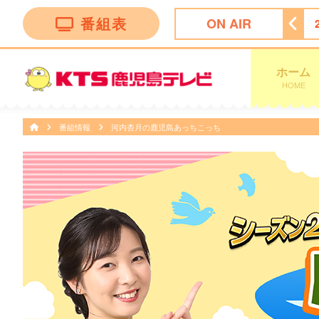
番組表
ON AIR
で考えた！ドッキリＧＰ
23:10
さんまのお笑い向上委員会
ホーム
HOME
番組情報
河内杏月の鹿児島あっちこっち