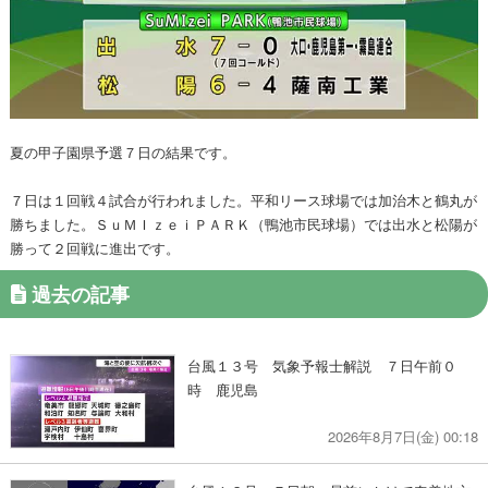
夏の甲子園県予選７日の結果です。
７日は１回戦４試合が行われました。平和リース球場では加治木と鶴丸が
勝ちました。ＳｕＭＩｚｅｉＰＡＲＫ（鴨池市民球場）では出水と松陽が
勝って２回戦に進出です。
過去の記事
台風１３号 気象予報士解説 ７日午前０
時 鹿児島
2026年8月7日(金) 00:18