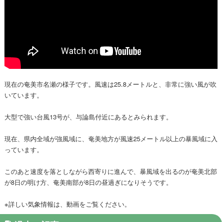
現在の奄美市名瀬の様子です。風速は25.8メートルと、非常に強い風が吹
いています。
大型で強い台風13号が、与論島付近にあるとみられます。
現在、県内全域が強風域に、奄美地方が風速25メートル以上の暴風域に入
っています。
このあと速度を落としながら西寄りに進んで、暴風域を出るのが奄美北部
が8日の明け方、奄美南部が8日の昼過ぎになりそうです。
※詳しい気象情報は、動画をご覧ください。