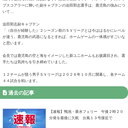
プスコアラーに輝いた副キャプテンの迫田郭志選手は、鹿児島の強みにつ
いて…
迫田郭志副キャプテン
「（自分が経験した）２シーズン前のＳＶリーグとは今ははるかにレベル
が違う。鹿児島の武器になるとすれば、ホームゲームの一体感がすごいな
と思います」
会見では鹿児島の空と海をイメージした新ユニホームもお披露目され、選
手たちは気持ちを引き締めていました。
１２チームが競う男子ＳＶリーグは２０２６年１０月に開幕し、各チーム
４４試合を戦います。
過去の記事
【速報】鴨池・垂水フェリー 午後２時２０
分発を最後に欠航 台風１３号接近で