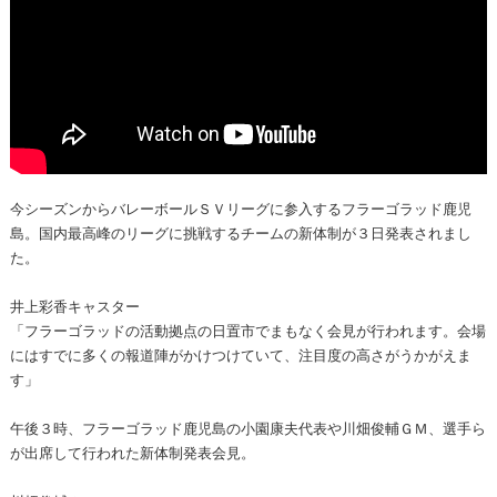
今シーズンからバレーボールＳＶリーグに参入するフラーゴラッド鹿児
島。国内最高峰のリーグに挑戦するチームの新体制が３日発表されまし
た。
井上彩香キャスター
「フラーゴラッドの活動拠点の日置市でまもなく会見が行われます。会場
にはすでに多くの報道陣がかけつけていて、注目度の高さがうかがえま
す」
午後３時、フラーゴラッド鹿児島の小園康夫代表や川畑俊輔ＧＭ、選手ら
が出席して行われた新体制発表会見。