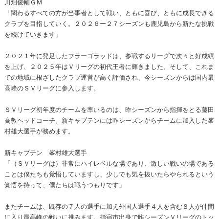
川畑俊輔ＧＭ
「関わるすべての方が当事者として戦い、ともに喜び、ともに成長できる
クラブを目指していく。２０２６ー２７シーズンも鹿児島から新たな挑戦
を続けていきます」
２０２１年に発足したフラーゴラッドは、参戦するリーグで次々と好成績
を上げ、２０２５年はＶリーグの初代王者に輝きました。そして、これま
での地域に根ざしたクラブ運営が高く評価され、今シーズンからは国内最
高峰のＳＶリーグに参入します。
ＳＶリーグ初年度のチームを率いるのは、昨シーズンから指揮をとる藤田
高教ヘッドコーチ。新キャプテンには昨シーズンからチームに加入した峯
村雄大選手が務めます。
新キャプテン 峯村雄大選手
「（ＳＶリーグは）非常にハイレベルな場であり、激しい戦いの場である
ことは僕たちも覚悟していますし、少しでも気を抜いたらやられるという
覚悟を持って、僕たちは戦うつもりです」
またチームは、既存の７人の選手に加え外国人選手４人を含む８人が仲間
に入り最高峰の戦いに挑みます。指宿市出身で昨シーズンＶリーグのトッ