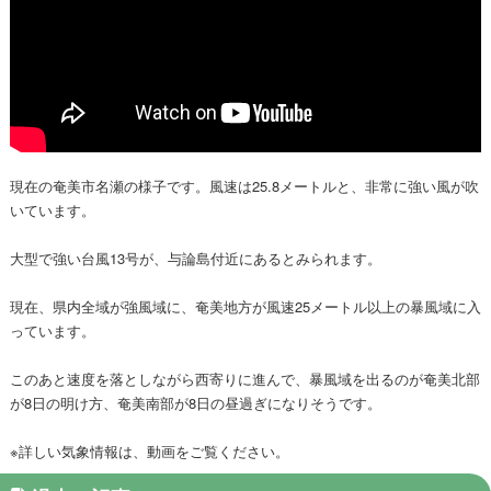
現在の奄美市名瀬の様子です。風速は25.8メートルと、非常に強い風が吹
いています。
大型で強い台風13号が、与論島付近にあるとみられます。
現在、県内全域が強風域に、奄美地方が風速25メートル以上の暴風域に入
っています。
このあと速度を落としながら西寄りに進んで、暴風域を出るのが奄美北部
が8日の明け方、奄美南部が8日の昼過ぎになりそうです。
※詳しい気象情報は、動画をご覧ください。