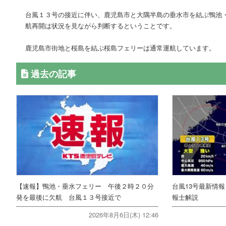
台風１３号の接近に伴い、鹿児島市と大隅半島の垂水市を結ぶ鴨池
航再開は状況を見ながら判断するということです。
鹿児島市街地と桜島を結ぶ桜島フェリーは通常運航しています。
過去の記事
【速報】鴨池・垂水フェリー 午後２時２０分
台風13号最新情
発を最後に欠航 台風１３号接近で
報士解説
2026年8月6日(木) 12:46