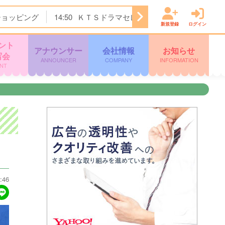
ショッピング
14:50
ＫＴＳドラマセレクション
15:45
Ｌｉ
新規登録
ログイン
ント
アナウンサー
会社情報
お知らせ
写会
ANNOUNCER
COMPANY
INFORMATION
NT
:46