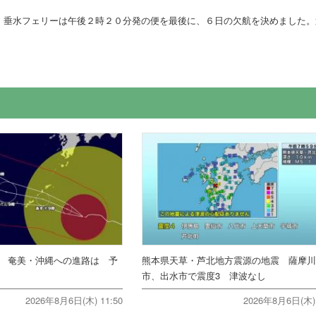
・垂水フェリーは午後２時２０分発の便を最後に、６日の欠航を決めました。
報 奄美・沖縄への進路は 予
熊本県天草・芦北地方震源の地震 薩摩
市、出水市で震度3 津波なし
2026年8月6日(木) 11:50
2026年8月6日(木) 