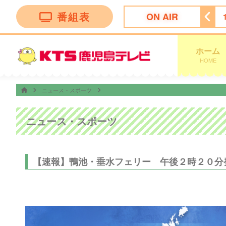
番組表
ON AIR
！かごしま
11:30
ＦＮＮ Ｌｉｖｅ Ｎｅｗｓ ｄａｙｓ
ホーム
HOME
ニュース・スポーツ
ニュース・スポーツ
【速報】鴨池・垂水フェリー 午後２時２０分