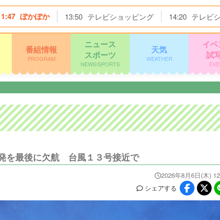
11:47
ぽかぽか
13:50
テレビショッピング
14:20
テレビ
ニュース
イベ
番組情報
天気
スポーツ
試
PROGRAM
WEATHER
NEWS/SPORTS
EVE
発を最後に欠航 台風１３号接近で
2026年8月6日(木) 12
シェア
する