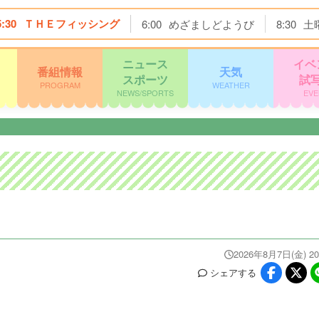
5:30
ＴＨＥフィッシング
6:00
めざましどようび
8:30
土
ニュース
イベ
番組情報
天気
スポーツ
試
PROGRAM
WEATHER
NEWS/SPORTS
EVE
2026年8月7日(金) 20
シェア
する