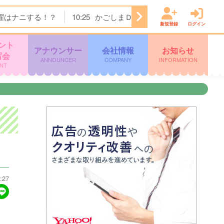
曜はナニする！？
10:25
かごしまＤＯ！
11:15
テレビショ
新規登録
ログイン
ント
アナウンサー
会社情報
お知らせ
写会
ANNOUNCER
COMPANY
INFORMATION
NT
:27