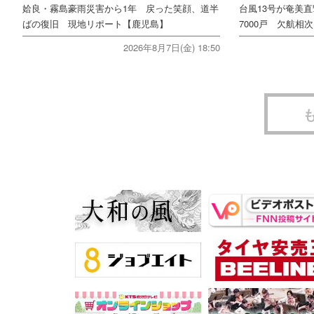
姶良・霧島豪雨災害から1年 戻った笑顔、道半
台風13号が奄美
ばの復旧 現地リポート【鹿児島】
7000戸 欠航相
2026年8月7日(金) 18:50