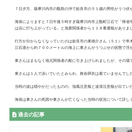
７日夕方、薩摩川内市の甑島の沖で姶良市の５１歳の男性がうつ伏
海保によりますと７日午後５時すぎ薩摩川内市上甑町江石で「帰省
は浜に打ち上がっている」と漁業関係者から１１８番通報がありま
行方が分からなくなっていたのは姶良市の東雄介さん（５１）で串
江石港から約７００メートルの海上に東さんがうつぶせの状態で浮
東さんはまもなく地元関係者の船に引き上げられましたが、その場
東さんは１人で泳いでいたとみられ、救命胴衣は着ていませんでし
当時の波は穏やかだったものの、強風注意報と波浪注意報が出てい
海保は東さんの死因や東さんが亡くなった当時の状況について詳し
過去の記事