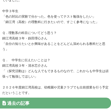
中学３年生
「色の対比の実験で分かった。色を使ってテスト勉強をしたい」
「錦江湾（高校）の理数科に行きたいので、すごく参考になった」
Ｑ．理数系の科目についてどう思う？
錦江湾高校３年・釼田理心さん
「自分の知りたいとか興味があることをどんどん深められる教科だと思
う」
Ｑ． 中学生に伝えたいことは？
錦江湾高校３年・清水芯介さん
「（探究活動は）どんな人でもできるものなので、これからも中学生は頑
張って勉強してほしい」
２０２６年度錦江湾高校は、幼稚園や児童クラブでも出前授業を行う予定
だということです。
過去の記事