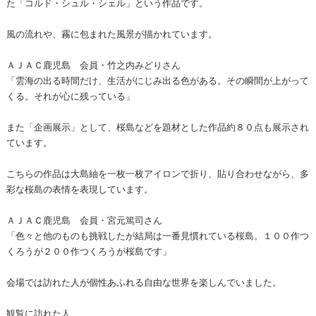
た「コルド・シュル・シェル」という作品です。
風の流れや、霧に包まれた風景が描かれています。
ＡＪＡＣ鹿児島 会員・竹之内みどりさん
「雲海の出る時間だけ、生活がにじみ出る色がある。その瞬間が上がって
くる。それが心に残っている」
また「企画展示」として、桜島などを題材とした作品約８０点も展示され
ています。
こちらの作品は大島紬を一枚一枚アイロンで折り、貼り合わせながら、多
彩な桜島の表情を表現しています。
ＡＪＡＣ鹿児島 会員・宮元篤司さん
「色々と他のものも挑戦したが結局は一番見慣れている桜島。１００作つ
くろうが２００作つくろうが桜島です」
会場では訪れた人が個性あふれる自由な世界を楽しんでいました。
観覧に訪れた人