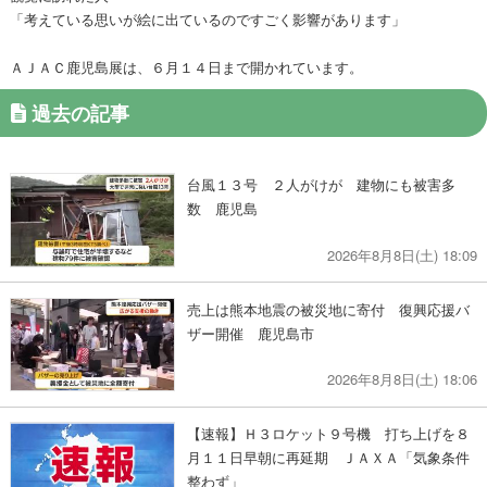
「考えている思いが絵に出ているのですごく影響があります」
ＡＪＡＣ鹿児島展は、６月１４日まで開かれています。
過去の記事
台風１３号 ２人がけが 建物にも被害多
数 鹿児島
2026年8月8日(土) 18:09
売上は熊本地震の被災地に寄付 復興応援バ
ザー開催 鹿児島市
2026年8月8日(土) 18:06
【速報】Ｈ３ロケット９号機 打ち上げを８
月１１日早朝に再延期 ＪＡＸＡ「気象条件
整わず」