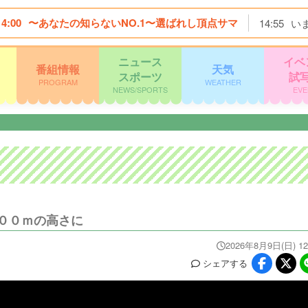
14:00
〜あなたの知らないNO.1〜選ばれし頂点サマ
14:55
い
ニュース
イベ
番組情報
天気
スポーツ
試
PROGRAM
WEATHER
NEWS/SPORTS
EVE
００ｍの高さに
2026年8月9日(日) 12
シェア
する