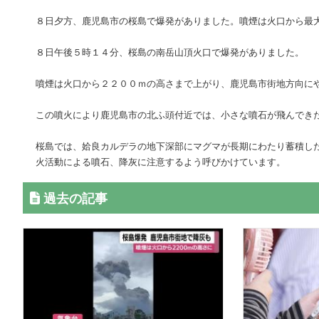
８日夕方、鹿児島市の桜島で爆発がありました。噴煙は火口から最
８日午後５時１４分、桜島の南岳山頂火口で爆発がありました。
噴煙は火口から２２００ｍの高さまで上がり、鹿児島市街地方向に
この噴火により鹿児島市の北ふ頭付近では、小さな噴石が飛んでき
桜島では、姶良カルデラの地下深部にマグマが長期にわたり蓄積し
火活動による噴石、降灰に注意するよう呼びかけています。
過去の記事