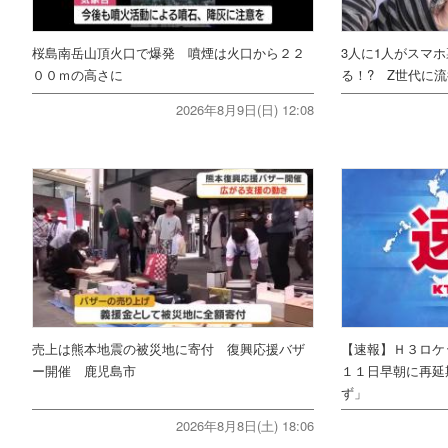
桜島南岳山頂火口で爆発 噴煙は火口から２２
3人に1人がスマ
００ｍの高さに
る！? Z世代に流
2026年8月9日(日) 12:08
売上は熊本地震の被災地に寄付 復興応援バザ
【速報】Ｈ３ロケ
ー開催 鹿児島市
１１日早朝に再延
ず」
2026年8月8日(土) 18:06