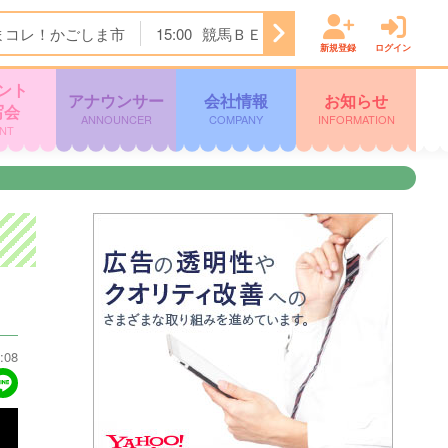
まコレ！かごしま市
15:00
競馬ＢＥＡＴ
16:00
ぽよチャン
新規登録
ログイン
ント
アナウンサー
会社情報
お知らせ
写会
ANNOUNCER
COMPANY
INFORMATION
NT
:08